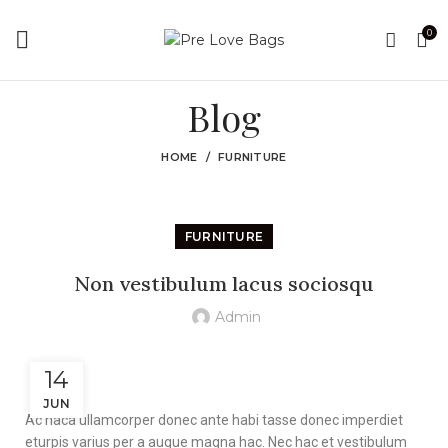
0
Blog
HOME
FURNITURE
FURNITURE
Non vestibulum lacus sociosqu
Admin
14
JUN
Ac haca ullamcorper donec ante habi tasse donec imperdiet
eturpis varius per a augue magna hac. Nec hac et vestibulum