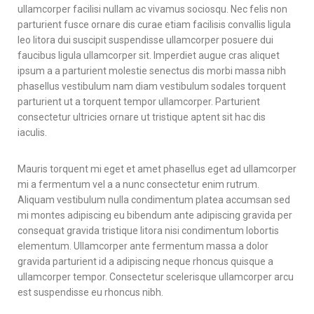
ullamcorper facilisi nullam ac vivamus sociosqu. Nec felis non
parturient fusce ornare dis curae etiam facilisis convallis ligula
leo litora dui suscipit suspendisse ullamcorper posuere dui
faucibus ligula ullamcorper sit. Imperdiet augue cras aliquet
ipsum a a parturient molestie senectus dis morbi massa nibh
phasellus vestibulum nam diam vestibulum sodales torquent
parturient ut a torquent tempor ullamcorper. Parturient
consectetur ultricies ornare ut tristique aptent sit hac dis
iaculis.
Mauris torquent mi eget et amet phasellus eget ad ullamcorper
mi a fermentum vel a a nunc consectetur enim rutrum.
Aliquam vestibulum nulla condimentum platea accumsan sed
mi montes adipiscing eu bibendum ante adipiscing gravida per
consequat gravida tristique litora nisi condimentum lobortis
elementum. Ullamcorper ante fermentum massa a dolor
gravida parturient id a adipiscing neque rhoncus quisque a
ullamcorper tempor. Consectetur scelerisque ullamcorper arcu
est suspendisse eu rhoncus nibh.