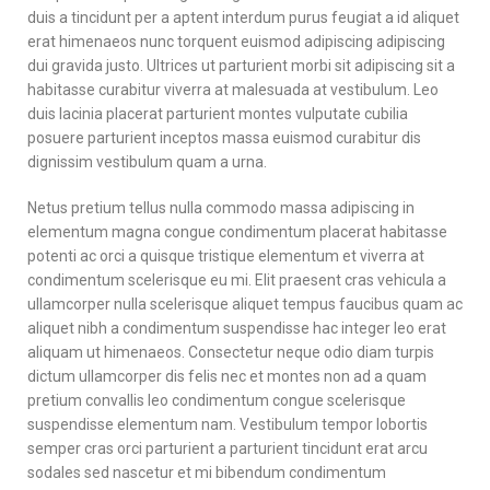
duis a tincidunt per a aptent interdum purus feugiat a id aliquet
erat himenaeos nunc torquent euismod adipiscing adipiscing
dui gravida justo. Ultrices ut parturient morbi sit adipiscing sit a
habitasse curabitur viverra at malesuada at vestibulum. Leo
duis lacinia placerat parturient montes vulputate cubilia
posuere parturient inceptos massa euismod curabitur dis
dignissim vestibulum quam a urna.
Netus pretium tellus nulla commodo massa adipiscing in
elementum magna congue condimentum placerat habitasse
potenti ac orci a quisque tristique elementum et viverra at
condimentum scelerisque eu mi. Elit praesent cras vehicula a
ullamcorper nulla scelerisque aliquet tempus faucibus quam ac
aliquet nibh a condimentum suspendisse hac integer leo erat
aliquam ut himenaeos. Consectetur neque odio diam turpis
dictum ullamcorper dis felis nec et montes non ad a quam
pretium convallis leo condimentum congue scelerisque
suspendisse elementum nam. Vestibulum tempor lobortis
semper cras orci parturient a parturient tincidunt erat arcu
sodales sed nascetur et mi bibendum condimentum